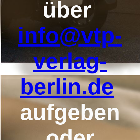
über
info@vtp-
verlag-
berlin.de
aufgeben
oder