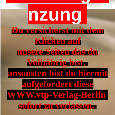
nzung
Du versicherst mit dem
Klicken auf
unsere
Seiten
das du
Volljährig bist,
ansonsten bist du hiermit
aufgefordert diese
WWW.vtp-Verlag-Berlin
sofort zu verlassen.