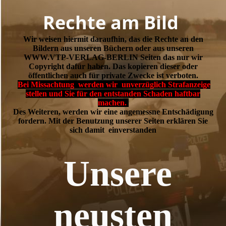
Rechte am Bild
Wir weisen hiermit daraufhin, das die Rechte an den
Bildern aus unseren Büchern oder aus unseren
WWW.VTP-VERLAG-BERLIN Seiten das nur wir
Copyright dafür haben. Das kopieren dieser oder
öffentlichen auch für private Zwecke ist verboten.
Bei Missachtung werden wir unverzüglich Strafanzeige
stellen und Sie für den entstanden Schaden haftbar
machen.
Des Weiteren, werden wir eine angemessne Entschädigung
fordern. Mit der Benutzung unserer Seiten erklären Sie
sich damit einverstanden
Unsere
neusten