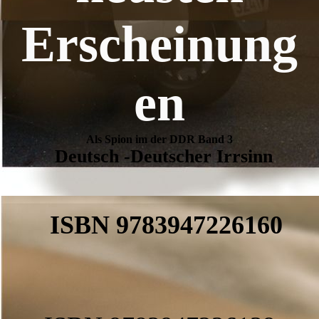
Erscheinung
en
Als Spion im der DDR Band 3
Deutsch -Deutscher Irrsinn
ISBN 9783947226160