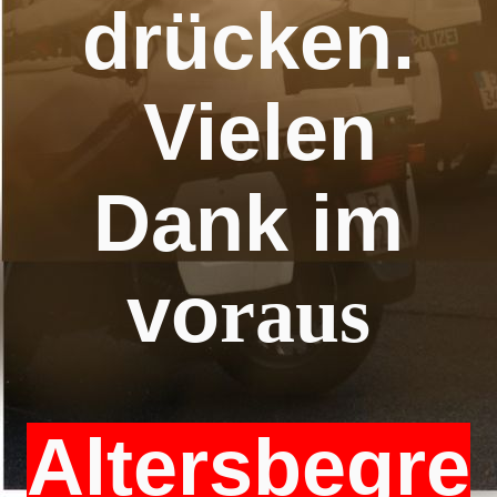
drücken.
Vielen
Dank im
vo
raus
Altersbegre