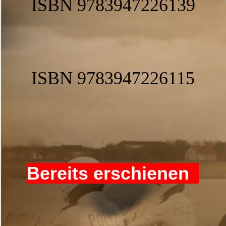
ISBN 978
3947226139
ISBN 9783947226115
Bereits erschienen